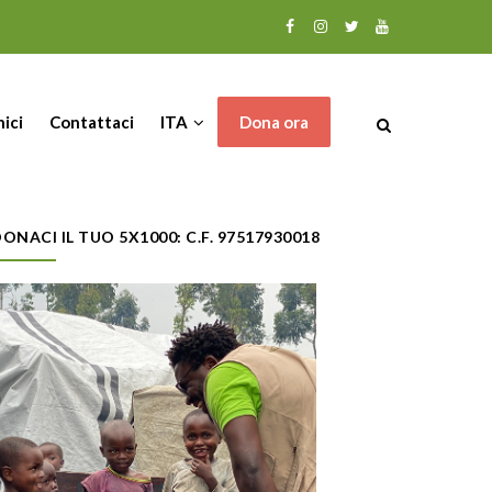
nici
Contattaci
ITA
Dona ora
ONACI IL TUO 5X1000: C.F. 97517930018