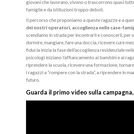
giovani che lavorano, vivono o trascorrono quasi tutto
famiglie e da istituzioni troppo deboli.
Il percorso che proponiamo a queste ragazze e a questi
dei nostri operatori, accoglienza nelle case-fami
scendiamo in strada per incontrarli e conoscerli, per o
dormire, mangiare, fare una doccia, ricevere cure medic
fiducia inizia la fase dell’accoglienza residenziale ne
psicologi iniziano l’affiancamento ai bambini e ai ragaz
riprendere la scuola, ricevere una formazione, tornare
i ragazzi a “rompere con la strada”, a riprendere in ma
futuro.
Guarda il primo video sulla campagna,