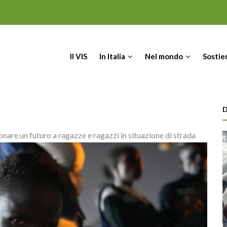
IN
Il VIS
In Italia
Nel mondo
Sostie
VIGATION
D
nare un futuro a ragazze e ragazzi in situazione di strada