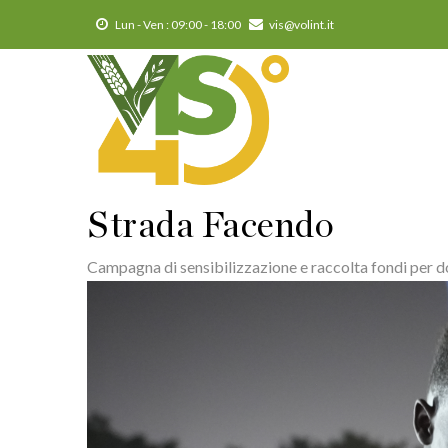
Salta
Lun - Ven : 09:00 - 18:00
vis@volint.it
al
contenuto
principale
MA
NA
Strada Facendo
Campagna di sensibilizzazione e raccolta fondi per do