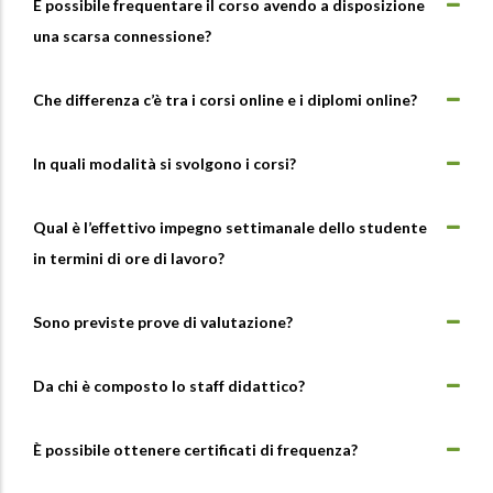
È possibile frequentare il corso avendo a disposizione
una scarsa connessione?
Che differenza c’è tra i corsi online e i diplomi online?
In quali modalità si svolgono i corsi?
Qual è l’effettivo impegno settimanale dello studente
in termini di ore di lavoro?
Sono previste prove di valutazione?
Da chi è composto lo staff didattico?
È possibile ottenere certificati di frequenza?