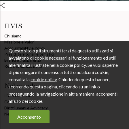
Il VIS
Chi siamo
Missione e Valori
Accountability e Policy
Questo sito o gli strumenti terzi da questo utilizzati si
Presidi territoriali e tematici
avvalgono di cookie necessari al funzionamento ed utili
Bilanci e trasparenza
alle finalità illustrate nella cookie policy. Se vuoi saperne
Reti e organizzazione
di più o negare il consenso a tutti o ad alcuni cookie,
consulta la
cookie policy
. Chiudendo questo banner,
Nel mondo
scorrendo questa pagina, cliccando su un link o
proseguendo la navigazione in altra maniera, acconsenti
Il VIS nel mondo
all’uso dei cookie.
Collaborare con il VIS
Diritti umani e Advocacy
News dal Campo
Acconsento