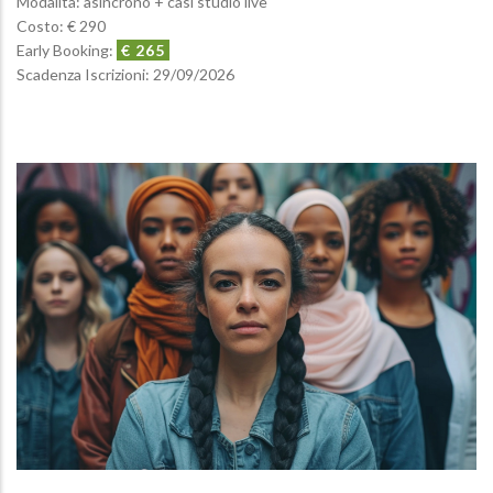
Modalità: asincrono + casi studio live
Costo: € 290
Early Booking:
€ 265
Scadenza Iscrizioni:
29/09/2026