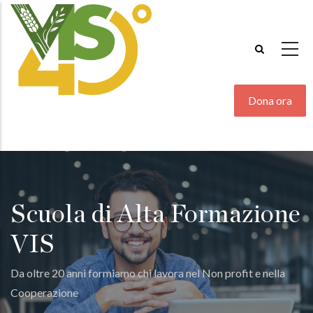
Salta
al
contenuto
principale
Dona ora
Scuola di Alta Formazione
VIS
Da oltre 20 anni formiamo chi lavora nel Non profit e nella
Cooperazione