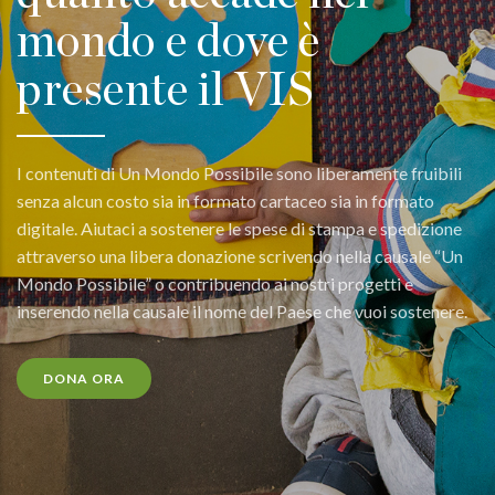
mondo e dove è
presente il VIS
I contenuti di Un Mondo Possibile sono liberamente fruibili
senza alcun costo sia in formato cartaceo sia in formato
digitale. Aiutaci a sostenere le spese di stampa e spedizione
attraverso una libera donazione scrivendo nella causale “Un
Mondo Possibile” o contribuendo ai nostri progetti e
inserendo nella causale il nome del Paese che vuoi sostenere.
DONA ORA