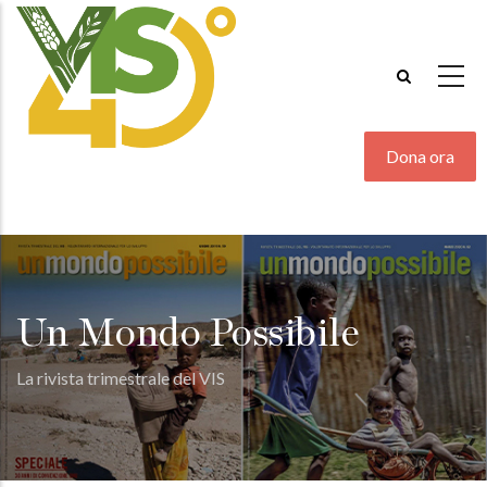
Salta
al
contenuto
principale
Dona ora
Un Mondo Possibile
La rivista trimestrale del VIS