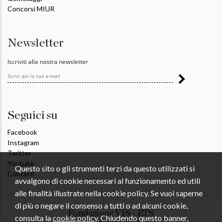
Concorsi MIUR
Newsletter
Iscriviti alla nostra newsletter
Seguici su
Facebook
Instagram
Twitter
Youtube
Questo sito o gli strumenti terzi da questo utilizzati si
Contatti
avvalgono di cookie necessari al funzionamento ed utili
alle finalità illustrate nella cookie policy. Se vuoi saperne
di più o negare il consenso a tutti o ad alcuni cookie,
Fondazione VIS - ETS
consulta la
cookie policy
. Chiudendo questo banner,
Via Appia Antica 126 00179 Roma