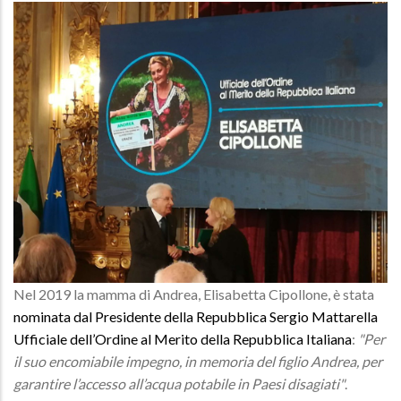
Nel 2019 la mamma di Andrea, Elisabetta Cipollone, è stata
nominata dal Presidente della Repubblica Sergio Mattarella
Ufficiale dell’Ordine al Merito della Repubblica Italiana
:
"Per
il suo encomiabile impegno, in memoria del figlio Andrea, per
garantire l’accesso all’acqua potabile in Paesi disagiati"
.