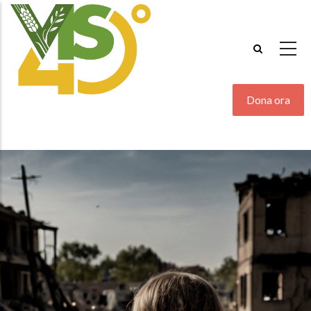
Salta
al
contenuto
principale
Dona ora