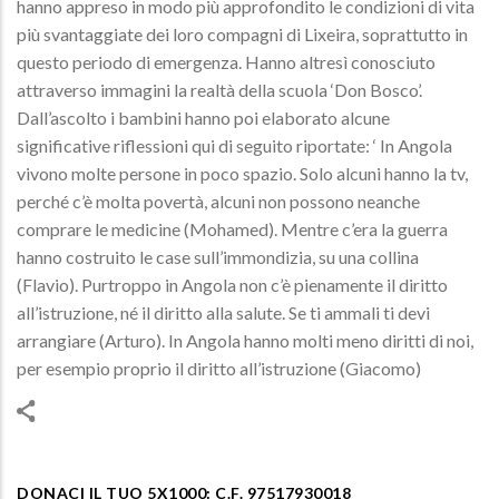
hanno appreso in modo più approfondito le condizioni di vita
più svantaggiate dei loro compagni di Lixeira, soprattutto in
questo periodo di emergenza. Hanno altresì conosciuto
attraverso immagini la realtà della scuola ‘Don Bosco’.
Dall’ascolto i bambini hanno poi elaborato alcune
significative riflessioni qui di seguito riportate: ‘ In Angola
vivono molte persone in poco spazio. Solo alcuni hanno la tv,
perché c’è molta povertà, alcuni non possono neanche
comprare le medicine (Mohamed). Mentre c’era la guerra
hanno costruito le case sull’immondizia, su una collina
(Flavio). Purtroppo in Angola non c’è pienamente il diritto
all’istruzione, né il diritto alla salute. Se ti ammali ti devi
arrangiare (Arturo). In Angola hanno molti meno diritti di noi,
per esempio proprio il diritto all’istruzione (Giacomo)
DONACI IL TUO 5X1000: C.F. 97517930018