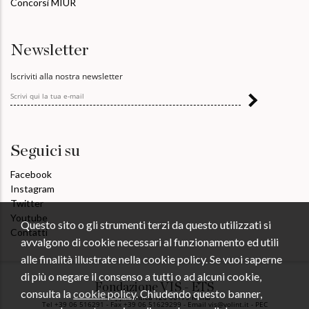
Concorsi MIUR
Newsletter
Iscriviti alla nostra newsletter
Seguici su
Facebook
Instagram
Twitter
Youtube
Questo sito o gli strumenti terzi da questo utilizzati si
Contatti
avvalgono di cookie necessari al funzionamento ed utili
alle finalità illustrate nella cookie policy. Se vuoi saperne
di più o negare il consenso a tutti o ad alcuni cookie,
Fondazione VIS - ETS
consulta la
cookie policy
. Chiudendo questo banner,
Via Appia Antica 126 00179 Roma
Tel +39 06 516291 - Fax +39 06 51629299 - Email vis@volint.it - PEC