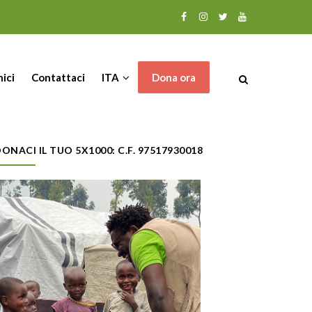
nici
Contattaci
ITA
Dona ora
ONACI IL TUO 5X1000: C.F. 97517930018