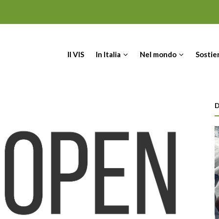
IN
Il VIS
In Italia
Nel mondo
Sostie
VIGATION
D