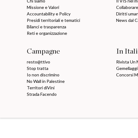
Chi siamo
Il VIS nel 
Missione e Valori
Collaborare
Accountability e Policy
Diritti uma
Presidi territoriali e tematici
News dal 
Bilanci e trasparenza
Reti e organizzazione
Campagne
In Ital
resto@ttivo
Rivista Un
Stop tratta
Gemellaggi
Io non discrimino
Concorsi 
No Wall in Palestine
Territori diVini
Strada Facendo