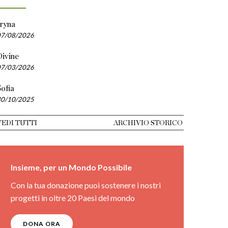
Iryna
07/08/2026
Divine
07/03/2026
ofia
30/10/2025
VEDI TUTTI
ARCHIVIO STORICO
Insieme, per un Mondo Possibile
Con la tua donazione puoi sostenere i nostri
progetti in oltre 20 Paesi del mondo
DONA ORA