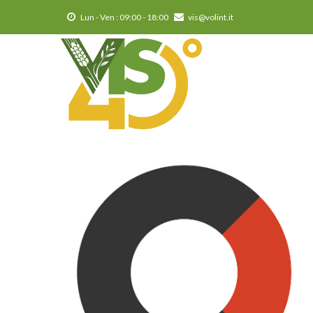
Salta
Lun - Ven : 09:00 - 18:00
vis@volint.it
al
contenuto
principale
MA
NA