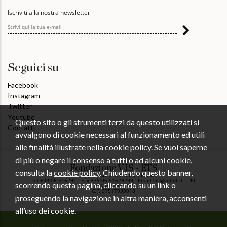
Iscriviti alla nostra newsletter
Seguici su
Facebook
Instagram
Twitter
Youtube
Questo sito o gli strumenti terzi da questo utilizzati si
Contatti
avvalgono di cookie necessari al funzionamento ed utili
alle finalità illustrate nella cookie policy. Se vuoi saperne
di più o negare il consenso a tutti o ad alcuni cookie,
Fondazione VIS - ETS
consulta la
cookie policy
. Chiudendo questo banner,
Via Appia Antica 126 00179 Roma
Tel +39 06 516291 - Fax +39 06 51629299 - Email vis@volint.it - PEC
scorrendo questa pagina, cliccando su un link o
vis@pec.volint.it
C.F. 97517930018
proseguendo la navigazione in altra maniera, acconsenti
all’uso dei cookie.