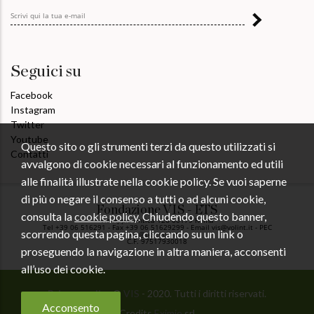
Seguici su
Facebook
Instagram
Twitter
Youtube
Questo sito o gli strumenti terzi da questo utilizzati si
Contatti
avvalgono di cookie necessari al funzionamento ed utili
alle finalità illustrate nella cookie policy. Se vuoi saperne
di più o negare il consenso a tutti o ad alcuni cookie,
Fondazione VIS - ETS
consulta la
cookie policy
. Chiudendo questo banner,
Via Appia Antica 126 00179 Roma
Tel +39 06 516291 - Fax +39 06 51629299 - Email vis@volint.it - PEC
scorrendo questa pagina, cliccando su un link o
vis@pec.volint.it
C.F. 97517930018
proseguendo la navigazione in altra maniera, acconsenti
all’uso dei cookie.
Privacy policy
©
VIS
- 2020. Tutti i diritti riservati.
Acconsento
Credits
Eximie
srl