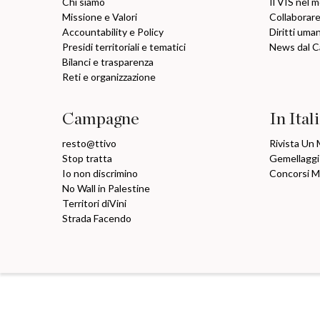
Chi siamo
Il VIS nel 
Missione e Valori
Collaborare
Accountability e Policy
Diritti uma
Presidi territoriali e tematici
News dal 
Bilanci e trasparenza
Reti e organizzazione
Campagne
In Ital
resto@ttivo
Rivista Un
Stop tratta
Gemellaggi
Io non discrimino
Concorsi 
No Wall in Palestine
Territori diVini
Strada Facendo