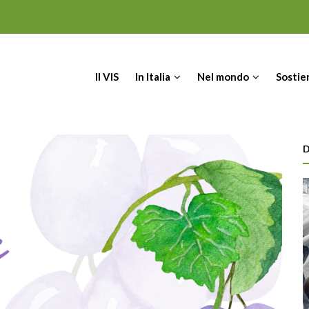
IN
Il VIS
In Italia
Nel mondo
Sostie
VIGATION
D