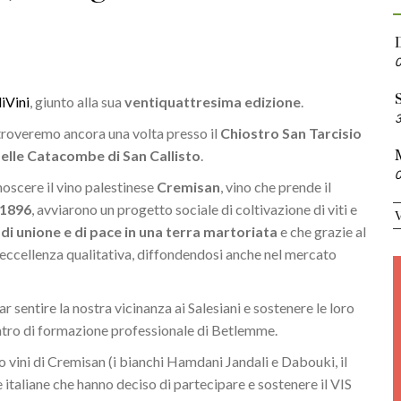
S
diVini
, giunto alla sua
ventiquattresima edizione
.
ritroveremo ancora una volta presso il
Chiostro San Tarcisio
elle Catacombe di San Callisto
.
oscere il vino palestinese
Cremisan
, vino che prende il
1896
, avviarono un progetto sociale di coltivazione di viti e
di unione e di pace in una terra martoriata
e che grazie al
di eccellenza qualitativa, diffondendosi anche nel mercato
ar sentire la nostra vicinanza ai Salesiani e sostenere le loro
centro di formazione professionale di Betlemme.
o vini di Cremisan (i bianchi Hamdani Jandali e Dabouki, il
ne italiane che hanno deciso di partecipare e sostenere il VIS