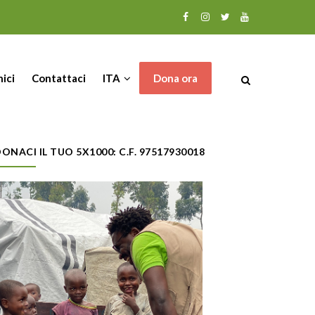
nici
Contattaci
ITA
Dona ora
ONACI IL TUO 5X1000: C.F. 97517930018