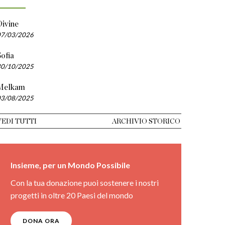
Divine
07/03/2026
ofia
30/10/2025
Melkam
03/08/2025
VEDI TUTTI
ARCHIVIO STORICO
Insieme, per un Mondo Possibile
Con la tua donazione puoi sostenere i nostri
progetti in oltre 20 Paesi del mondo
DONA ORA