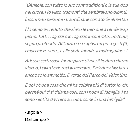
"L’Angola, con tutte le sue contraddizioni e la sua dop
nel cuore. Ho visto tramonti che sembravano dipinti
incontrato persone straordinarie con storie altrettant
Ho sempre creduto che siano le persone a rendere spec
pieno. Tutti i ragazzi e le ragazze incontrate con l’é
segno profondo. All’inizio ci si capiva un po’ a gesti (
chiacchiere vere... e alle sfide infinite a matraquilhos
Adesso certe cose fanno parte di me: il kuduro che arr
giorno, i saluti calorosi al mercato. Sarà dura lasciare 
anche se lo ammetto, il verde del Parco del Valentino
E poi c’è una cosa che mi ha colpita più di tutto: io, ch
perché qui ci si chiama così, con i nomi di famiglia. 
sono sentita davvero accolta, come in una famiglia."
Angola
Dal campo