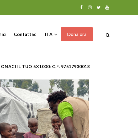
nici
Contattaci
ITA
Dona ora
ONACI IL TUO 5X1000: C.F. 97517930018