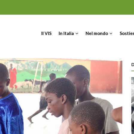
IN
Il VIS
In Italia
Nel mondo
Sostie
VIGATION
D