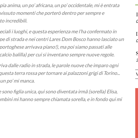
pia anima, un po’ africana, un po’ occidentale, mi è entrata
, vissuto momenti che porterò dentro per sempre e
o incredibili.
iali i luoghi, e questa esperienza me l’ha confermato in
quipe di strada e nei centri Lares Dom Bosco hanno lasciato un
il portoghese arrivava piano!), ma poi siamo passati alle
S
 (calcio balilla) per cui si inventano sempre nuove regole.
iva dalle radio in strada, le parole nuove che imparo ogni
questa terra rossa per tornare ai palazzoni grigi di Torino...
 un po’ mi manca.
e sono figlia unica, qui sono diventata irmã (sorella) Elisa,
I bambini mi hanno sempre chiamata sorella, e in fondo qui mi