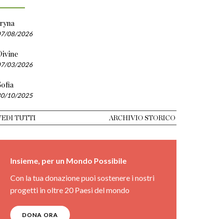
Iryna
07/08/2026
Divine
07/03/2026
ofia
30/10/2025
VEDI TUTTI
ARCHIVIO STORICO
Insieme, per un Mondo Possibile
Con la tua donazione puoi sostenere i nostri
progetti in oltre 20 Paesi del mondo
DONA ORA