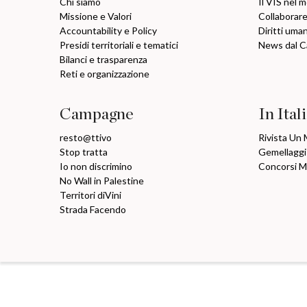
Chi siamo
Il VIS nel 
Missione e Valori
Collaborare
Accountability e Policy
Diritti uma
Presidi territoriali e tematici
News dal 
Bilanci e trasparenza
Reti e organizzazione
Campagne
In Ital
resto@ttivo
Rivista Un
Stop tratta
Gemellaggi
Io non discrimino
Concorsi 
No Wall in Palestine
Territori diVini
Strada Facendo