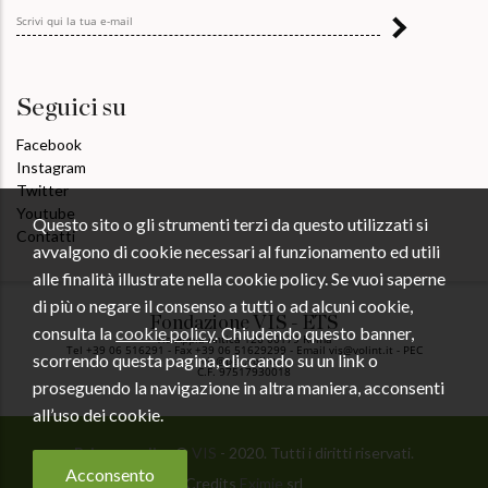
Seguici su
Facebook
Instagram
Twitter
Youtube
Questo sito o gli strumenti terzi da questo utilizzati si
Contatti
avvalgono di cookie necessari al funzionamento ed utili
alle finalità illustrate nella cookie policy. Se vuoi saperne
di più o negare il consenso a tutti o ad alcuni cookie,
Fondazione VIS - ETS
consulta la
cookie policy
. Chiudendo questo banner,
Via Appia Antica 126 00179 Roma
Tel +39 06 516291 - Fax +39 06 51629299 - Email vis@volint.it - PEC
scorrendo questa pagina, cliccando su un link o
vis@pec.volint.it
C.F. 97517930018
proseguendo la navigazione in altra maniera, acconsenti
all’uso dei cookie.
Privacy policy
©
VIS
- 2020. Tutti i diritti riservati.
Acconsento
Credits
Eximie
srl