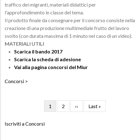
traffico dei migranti, materiali didattici per
l'approfondimento in classe del tema.
Il prodotto finale da consegnare per il concorso consiste nella
creazione di una produzione multimediale frutto del lavoro
svolto (con durata massima di 1 minuto nel caso di un video).
MATERIALI UTILI
Scarica il bando 2017
Scarica la scheda di adesione
Vai alla pagina concorsi del Miur
Concorsi
Pagina
1
Pagina
2
Pagina
››
Ultima
Last »
Paginazione
attuale
successiva
pagina
Iscriviti a Concorsi