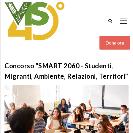
Salta
al
contenuto
principale
Dona ora
Concorso "SMART 2060 - Studenti,
Migranti, Ambiente, Relazioni, Territori"