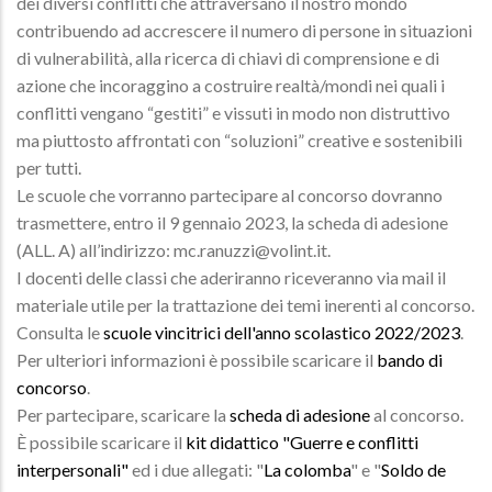
dei diversi conflitti che attraversano il nostro mondo
contribuendo ad accrescere il numero di persone in situazioni
di vulnerabilità, alla ricerca di chiavi di comprensione e di
azione che incoraggino a costruire realtà/mondi nei quali i
conflitti vengano “gestiti” e vissuti in modo non distruttivo
ma piuttosto affrontati con “soluzioni” creative e sostenibili
per tutti.
Le scuole che vorranno partecipare al concorso dovranno
trasmettere, entro il 9 gennaio 2023, la scheda di adesione
(ALL. A) all’indirizzo: mc.ranuzzi@volint.it.
I docenti delle classi che aderiranno riceveranno via mail il
materiale utile per la trattazione dei temi inerenti al concorso.
Consulta le
scuole vincitrici dell'anno scolastico 2022/2023
.
Per ulteriori informazioni è possibile scaricare il
bando di
concorso
.
Per partecipare, scaricare la
scheda di adesione
al concorso.
È possibile scaricare il
kit didattico "Guerre e conflitti
interpersonali"
ed i due allegati: "
La colomba
" e "
Soldo de