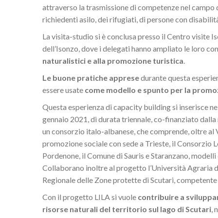
attraverso la trasmissione di competenze nel campo del
richiedenti asilo, dei rifugiati, di persone con disabil
La visita-studio si è conclusa presso il Centro visite 
dell’Isonzo, dove i delegati hanno ampliato le loro co
naturalistici e alla promozione turistica
.
Le buone pratiche apprese
durante questa esperienz
essere usate
come modello e spunto per la promozi
Questa esperienza di capacity building si inserisce ne
gennaio 2021, di durata triennale, co-finanziato dall
un consorzio italo-albanese, che comprende, oltre al V
promozione sociale con sede a Trieste, il Consorzio Le
Pordenone, il Comune di Sauris e Staranzano, modelli d
Collaborano inoltre al progetto l’Università Agraria d
Regionale delle Zone protette di Scutari, competente p
Con il progetto LILA si vuole
contribuire a sviluppar
risorse naturali del territorio sul lago di Scutari
, 