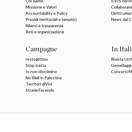
Chi siamo
Il VIS nel 
Missione e Valori
Collaborare
Accountability e Policy
Diritti uma
Presidi territoriali e tematici
News dal 
Bilanci e trasparenza
Reti e organizzazione
Campagne
In Ital
resto@ttivo
Rivista Un
Stop tratta
Gemellaggi
Io non discrimino
Concorsi 
No Wall in Palestine
Territori diVini
Strada Facendo