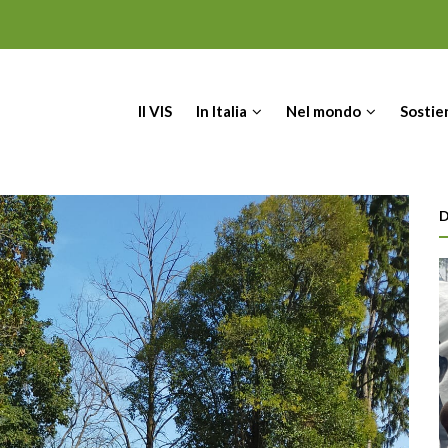
IN
Il VIS
In Italia
Nel mondo
Sostie
VIGATION
D