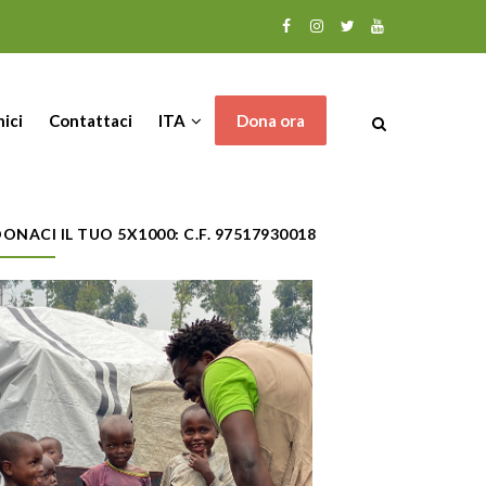
nici
Contattaci
ITA
Dona ora
ONACI IL TUO 5X1000: C.F. 97517930018