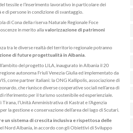
 tessile e l’inserimento lavorativo in particolare dei
ità e di persone in condizione di svantaggio.
Isola di Cona della riserva Naturale Regionale Foce
noscenze in merito alla
valorizzazione di patrimoni
a tra le diverse realtà del territorio regionale potranno
one di future progettualità in Albania
.
ll’ambito del progetto LILA, inaugurato in Albania il 20
a regione autonoma Friuli Venezia Giulia ed implementato da
IS, come partner italiani: la ONG Kallipolis, associazione di
onardo, che riunisce diverse cooperative sociali nell’area di
i riferimento per il turismo sostenibile ed esperienziale.
i Tirana, l’Unità Amministrativa di Kastrat e l’Agenzia
er la gestione e conservazione dell’area del lago di Scutari.
e un sistema di crescita inclusiva e rispettosa delle
nel Nord Albania, in accordo con gli Obiettivi di Sviluppo