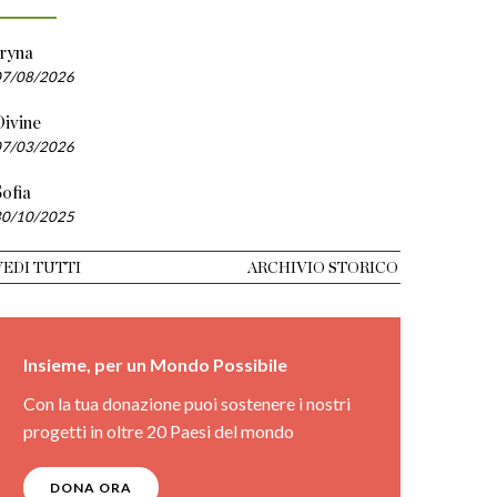
Iryna
07/08/2026
Divine
07/03/2026
ofia
30/10/2025
VEDI TUTTI
ARCHIVIO STORICO
Insieme, per un Mondo Possibile
Con la tua donazione puoi sostenere i nostri
progetti in oltre 20 Paesi del mondo
DONA ORA