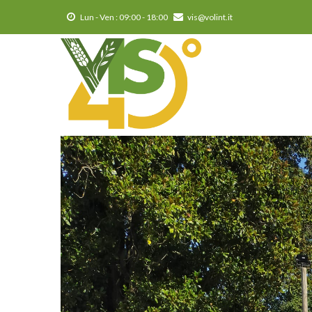
Salta
Lun - Ven : 09:00 - 18:00
vis@volint.it
al
contenuto
principale
MA
NA