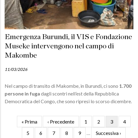
Emergenza Burundi, il VIS e Fondazione
Museke intervengono nel campo di
Makombe
11/03/2026
Nel campo di transito di Makombe, in Burundi, ci sono
1.700
persone in fuga
dagli scontri nell’est della Repubblica
Democratica del Congo, che sono ripresi lo scorso dicembre.
Prima
« Prima
Pagina
‹ Precedente
Pagina
1
Pagina
2
Pagina
3
Pagina
4
Paginazione
pagina
precedente
attuale
Pagina
5
Pagina
6
Pagina
7
Pagina
8
Pagina
9
…
Pagina
Successiva ›