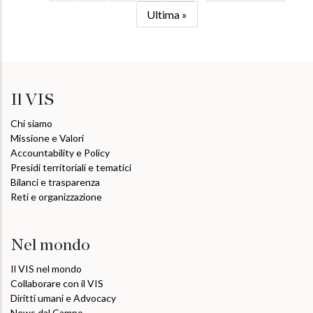
successiva
Ultima
Ultima »
pagina
Il VIS
Chi siamo
Missione e Valori
Accountability e Policy
Presidi territoriali e tematici
Bilanci e trasparenza
Reti e organizzazione
Nel mondo
Il VIS nel mondo
Collaborare con il VIS
Diritti umani e Advocacy
News dal Campo