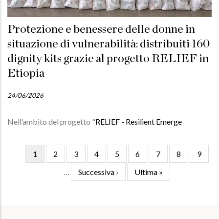
Protezione e benessere delle donne in
situazione di vulnerabilità: distribuiti 160
dignity kits grazie al progetto RELIEF in
Etiopia
24/06/2026
Nell’ambito del progetto "
RELIEF - Resilient Emerge
Pagina
1
Pagina
2
Pagina
3
Pagina
4
Pagina
5
Pagina
6
Pagina
7
Pagina
8
Pagin
9
Paginazione
attuale
…
Pagina
Successiva ›
Ultima
Ultima »
successiva
pagina