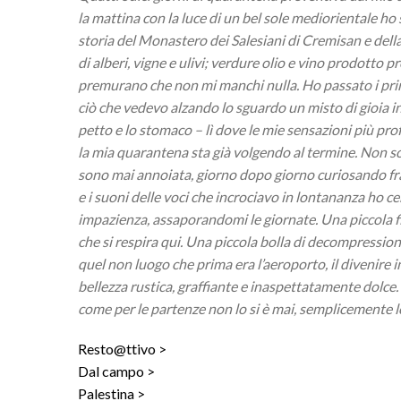
la mattina con la luce di un bel sole mediorientale ho
storia del Monastero dei Salesiani di Cremisan e del
di alberi, vigne e ulivi; verdure olio e vino prodotto pro
premurano che non mi manchi nulla. Ho passato i pri
ciò che vedevo alzando lo sguardo un misto di gioia inc
petto e lo stomaco – lì dove le mie sensazioni più pr
la mia quarantena sta già volgendo al termine. Non s
sono mai annoiata, giorno dopo giorno curiosando fra l
e i suoni delle voci che incrociavo in lontananza ho ce
impazienza, assaporandomi le giornate. Una piccola f
che si respira qui. Una piccola bolla di decompressione 
quel non luogo che prima era l’aeroporto, il divenire 
bellezza rustica, graffiante e inaspettatamente dolce
come per le partenze non lo si è mai, semplicemente lo 
Resto@ttivo
Dal campo
Palestina