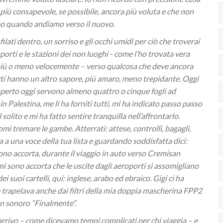
 più consapevole, se possibile, ancora più voluta e che non
mo quando andiamo verso il nuovo.
ilati dentro, un sorriso e gli occhi umidi per ciò che troverai
oporti e le stazioni dei non luoghi - come l’ho trovata vera
– più o meno velocemente – verso qualcosa che deve ancora
rti hanno un altro sapore, più amaro, meno trepidante. Oggi
aperto oggi servono almeno quattro o cinque fogli ad
 in Palestina, me li ha forniti tutti, mi ha indicato passo passo
solito e mi ha fatto sentire tranquilla nell’affrontarlo.
omi tremare le gambe. Atterrati: attese, controlli, bagagli,
ta a una voce della tua lista e guardando soddisfatta dici:
sono accorta, durante il viaggio in auto verso Cremisan
i sono accorta che le uscite dagli aeroporti si assomigliano
ei suoi cartelli, qui: inglese, arabo ed ebraico. Gigi ci ha
he trapelava anche dai filtri della mia doppia mascherina FPP2
 un sonoro “Finalmente”.
arrivo – come dicevamo tempi complicati per chi viaggia – e