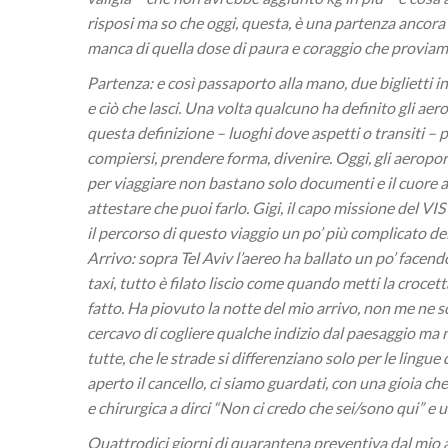
risposi ma so che oggi, questa, è una partenza ancora
manca di quella dose di paura e coraggio che provia
Partenza: e così passaporto alla mano, due biglietti inf
e ciò che lasci. Una volta qualcuno ha definito gli aer
questa definizione – luoghi dove aspetti o transiti 
compiersi, prendere forma, divenire. Oggi, gli aeropo
per viaggiare non bastano solo documenti e il cuore 
attestare che puoi farlo. Gigi, il capo missione del VIS
il percorso di questo viaggio un po’ più complicato del 
Arrivo: sopra Tel Aviv l’aereo ha ballato un po’ facend
taxi, tutto è filato liscio come quando metti la crocet
fatto. Ha piovuto la notte del mio arrivo, non me ne 
cercavo di cogliere qualche indizio dal paesaggio ma m
tutte, che le strade si differenziano solo per le lingue d
aperto il cancello, ci siamo guardati, con una gioia c
e chirurgica a dirci “Non ci credo che sei/sono qui” e
Quattrodici giorni di quarantena preventiva dal mio 