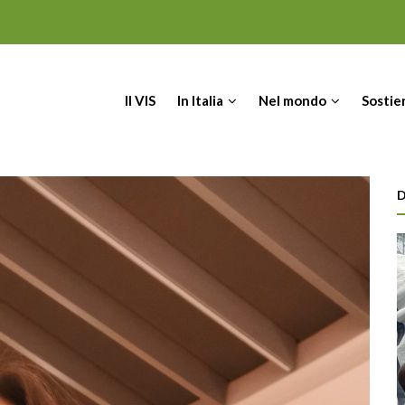
IN
Il VIS
In Italia
Nel mondo
Sostie
VIGATION
D