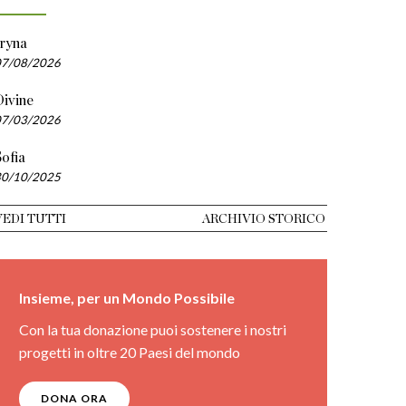
Iryna
07/08/2026
Divine
07/03/2026
ofia
30/10/2025
VEDI TUTTI
ARCHIVIO STORICO
Insieme, per un Mondo Possibile
Con la tua donazione puoi sostenere i nostri
progetti in oltre 20 Paesi del mondo
DONA ORA