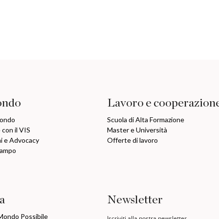
ondo
Lavoro e cooperazion
mondo
Scuola di Alta Formazione
 con il VIS
Master e Università
ni e Advocacy
Offerte di lavoro
Campo
ia
Newsletter
 Mondo Possibile
Iscriviti alla nostra newsletter