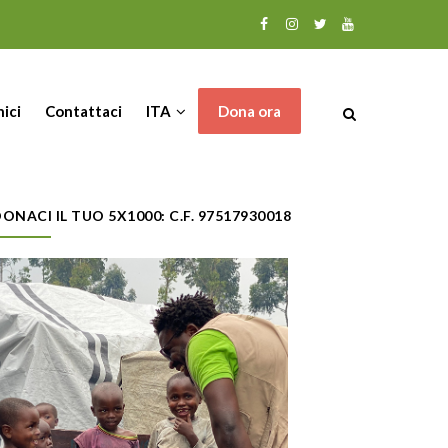
nici
Contattaci
ITA
Dona ora
ONACI IL TUO 5X1000: C.F. 97517930018