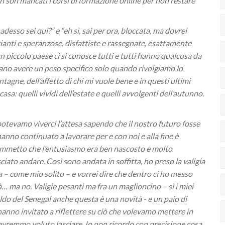
on son mancati i corsi di formazione online per non restare
esso sei qui?” e “eh sì, sai per ora, bloccata, ma dovrei
gianti e speranzose, disfattiste e rassegnate, esattamente
n piccolo paese ci si conosce tutti e tutti hanno qualcosa da
ano avere un peso specifico solo quando rivolgiamo lo
tagne, dell’affetto di chi mi vuole bene e in questi ultimi
casa: quelli vividi dell’estate e quelli avvolgenti dell’autunno.
potevamo viverci l’attesa sapendo che il nostro futuro fosse
anno continuato a lavorare per e con noi e alla fine è
, ammetto che l’entusiasmo era ben nascosto e molto
lasciato andare. Così sono andata in soffitta, ho preso la valigia
a – come mio solito – e vorrei dire che dentro ci ho messo
à… ma no. Valigie pesanti ma fra un maglioncino – sì i miei
aldo del Senegal anche questa è una novità - e un paio di
hanno invitato a riflettere su ciò che volevamo mettere in
 avremmo voluto lasciare. Io non ricordo con precisione cosa