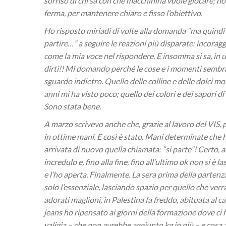
sorriso di chi sa con che macchinina vuole giocare; n
ferma, per mantenere chiaro e fisso l’obiettivo.
Ho risposto miriadi di volte alla domanda “ma quindi ad
partire…” a seguire le reazioni più disparate: incorag
come la mia voce nel rispondere. E insomma si sa, in u
dirti!! Mi domando perché le cose e i momenti sembr
sguardo indietro. Quello delle colline e delle dolci mon
anni mi ha visto poco; quello dei colori e dei sapori di 
Sono stata bene.
A marzo scrivevo anche che, grazie al lavoro del VIS, 
in ottime mani. E così è stato. Mani determinate che h
arrivata di nuovo quella chiamata: “si parte”! Certo
incredulo e, fino alla fine, fino all’ultimo ok non si è 
e l’ho aperta. Finalmente. La sera prima della partenz
solo l’essenziale, lasciando spazio per quello che verr
adorati maglioni, in Palestina fa freddo, abituata al c
jeans ho ripensato ai giorni della formazione dove ci 
valigia – che non avrebbe aggiunto kg in più – e cosa