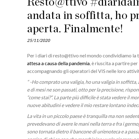
Resto@ttivo #diaridal
andata in soffitta, ho pr
aperta. Finalmente!
25/11/2020
Per i diari di resto@ttivo nel mondo condividiamo la
attesa a causa della pandemia
, è riuscita a partire pe
accompagnando gli operatori del VIS nelle loro attività
“ -Ho comprato una valigia, ho una valigia in soffitta,
e di mesi ne son passati, otto per la precisione, ri
“come stai?”. La parte più difficile è stata vedere il
nuove abitudini e vedere il mio restare lontano indeci
La vita in un piccolo paese è tranquilla ma non sedenta
prevedevano di avere le mani nella terra e fra i germog
sono tornata dietro il bancone di un’enoteca e a pass