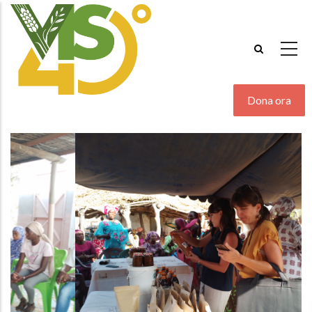
Salta
al
contenuto
principale
Dona ora