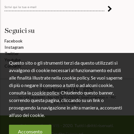
Seguici su
Facebook
Instagram
Twitter
Youtube
Questo sito o gli strumenti terzi da questo utilizzati si
Contatti
avvalgono di cookie necessari al funzionamento ed utili
alle finalità illustrate nella cookie policy. Se vuoi saperne
di più o negare il consenso a tutti o ad alcuni cookie,
Fondazione VIS - ETS
consulta la
cookie policy
. Chiudendo questo banner,
Via Appia Antica 126 00179 Roma
Tel +39 06 516291 - Fax +39 06 51629299 - Email vis@volint.it - PEC
scorrendo questa pagina, cliccando su un link o
vis@pec.volint.it
C.F. 97517930018
proseguendo la navigazione in altra maniera, acconsenti
all’uso dei cookie.
Privacy policy
©
VIS
- 2020. Tutti i diritti riservati.
Acconsento
Credits
Eximie
srl