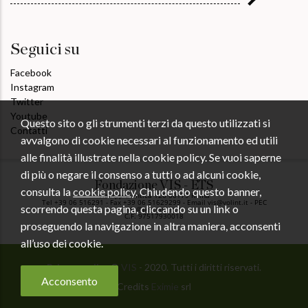
Seguici su
Facebook
Instagram
Twitter
Youtube
Questo sito o gli strumenti terzi da questo utilizzati si
Contatti
avvalgono di cookie necessari al funzionamento ed utili
alle finalità illustrate nella cookie policy. Se vuoi saperne
di più o negare il consenso a tutti o ad alcuni cookie,
Fondazione VIS - ETS
consulta la
cookie policy
. Chiudendo questo banner,
Via Appia Antica 126 00179 Roma
Tel +39 06 516291 - Fax +39 06 51629299 - Email vis@volint.it - PEC
scorrendo questa pagina, cliccando su un link o
vis@pec.volint.it
C.F. 97517930018
proseguendo la navigazione in altra maniera, acconsenti
all’uso dei cookie.
Privacy policy
©
VIS
- 2020. Tutti i diritti riservati.
Acconsento
Credits
Eximie
srl