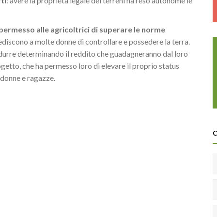
ti
: avere la proprietà legale dei terreni ha reso autonome le
a permesso alle agricoltrici di superare le norme
pediscono a molte donne di controllare e possedere la terra.
urre determinando il reddito che guadagneranno dal loro
getto, che ha permesso loro di elevare il proprio status
 donne e ragazze.