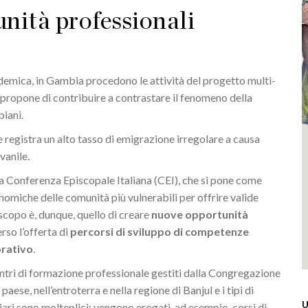
nità professionali
demica, in Gambia procedono le attività del progetto multi-
 si propone di contribuire a contrastare il fenomeno della
biani.
che registra un alto tasso di emigrazione irregolare a causa
vanile.
alla Conferenza Episcopale Italiana (CEI), che si pone come
nomiche delle comunità più vulnerabili per offrire valide
 scopo è, dunque, quello di creare
nuove opportunità
so l’offerta di
percorsi di sviluppo di competenze
orativo
.
ntri di formazione professionale gestiti dalla Congregazione
aese, nell’entroterra e nella regione di Banjul e i tipi di
U
ari sono molteplici: vengono erogati, ad esempio, corsi di