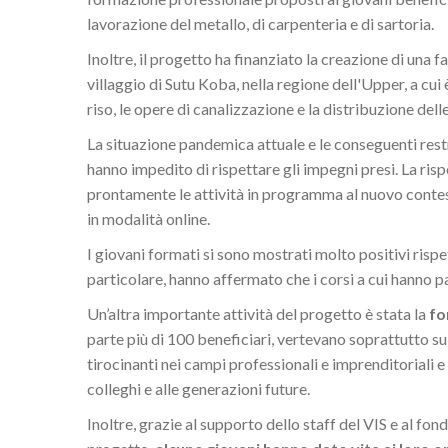
lavorazione del metallo, di carpenteria e di sartoria.
Inoltre, il progetto ha finanziato la creazione di una fat
villaggio di Sutu Koba, nella regione dell'Upper, a cu
riso, le opere di canalizzazione e la distribuzione delle
La situazione pandemica attuale e le conseguenti restr
hanno impedito di rispettare gli impegni presi. La ris
prontamente le attività in programma al nuovo contest
in modalità online.
I giovani formati si sono mostrati molto positivi rispe
particolare, hanno affermato che i corsi a cui hanno p
Un’altra importante attività del progetto è stata la
fo
parte più di 100 beneficiari, vertevano soprattutto sul
tirocinanti nei campi professionali e imprenditoriali 
colleghi e alle generazioni future.
Inoltre, grazie al supporto dello staff del VIS e al fo