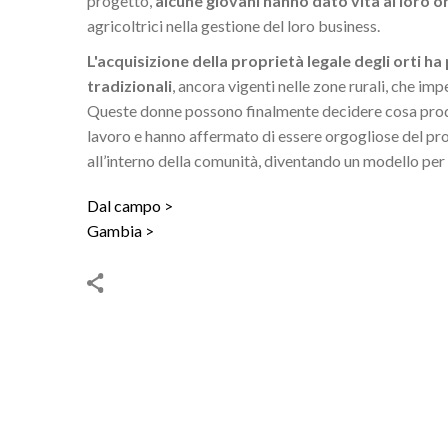
progetto,
alcune giovani hanno dato vita ai loro or
agricoltrici nella gestione del loro business.
L'acquisizione della proprietà legale degli orti h
tradizionali
, ancora vigenti nelle zone rurali, che im
Queste donne possono finalmente decidere cosa prod
lavoro e hanno affermato di essere orgogliose del pro
all’interno della comunità, diventando un modello per
Dal campo
Gambia