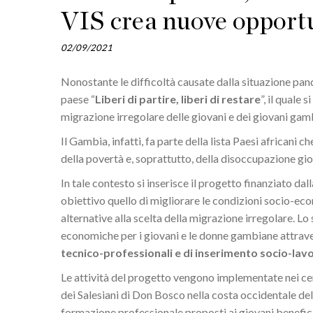
VIS crea nuove opportu
02/09/2021
Nonostante le difficoltà causate dalla situazione pan
paese “
Liberi di partire, liberi di restare
”, il quale
migrazione irregolare delle giovani e dei giovani gam
Il Gambia, infatti, fa parte della lista Paesi africani 
della povertà e, soprattutto, della disoccupazione gio
In tale contesto si inserisce il progetto finanziato d
obiettivo quello di migliorare le condizioni socio-eco
alternative alla scelta della migrazione irregolare. Lo
economiche per i giovani e le donne gambiane attraver
tecnico-professionali e di inserimento socio-lav
Le attività del progetto vengono implementate nei ce
dei Salesiani di Don Bosco nella costa occidentale del p
formazione professionale proposti ai giovani benefici