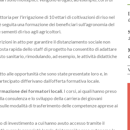
toria per l'irrigazione di 10 ettari di coltivazioni di riso nel
i è seguita una formazione dei beneficiari sull'agronomia del
 sementi di riso agli agricoltori.
S
izioni in atto per garantire il distanziamento sociale non
posta rapida dello staff di progetto ha consentito di adattare
o sanitario, rimodulando, ad esempio, le attività didattiche
tto alle opportunità che sono state presentate loro e, in
artecipato differivano dall’offerta formativa locale.
rmazione dei formatori locali
. I corsi, ai quali hanno preso
la consulenza e lo sviluppo della carriera dei giovani
e sulle modalità di trasferimento delle competenze apprese ai
ndo di investimento a cui hanno avuto accesso tramite il