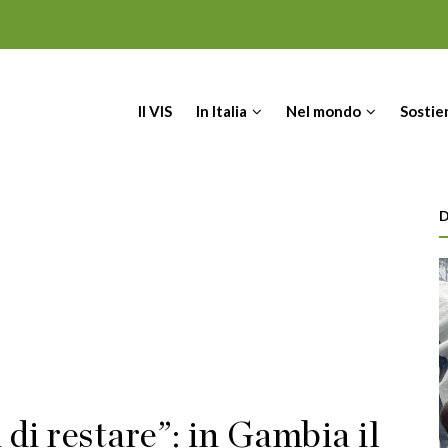
IN
Il VIS
In Italia
Nel mondo
Sostie
VIGATION
D
i di restare”: in Gambia il