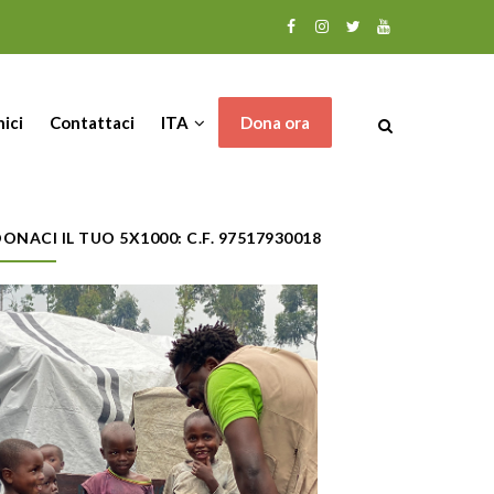
nici
Contattaci
ITA
Dona ora
ONACI IL TUO 5X1000: C.F. 97517930018