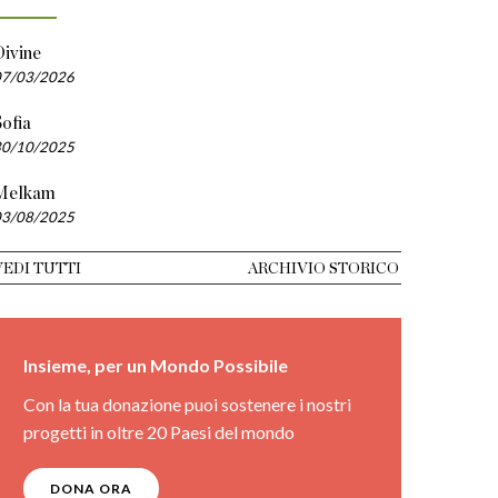
Divine
07/03/2026
ofia
30/10/2025
Melkam
03/08/2025
VEDI TUTTI
ARCHIVIO STORICO
Insieme, per un Mondo Possibile
Con la tua donazione puoi sostenere i nostri
progetti in oltre 20 Paesi del mondo
DONA ORA