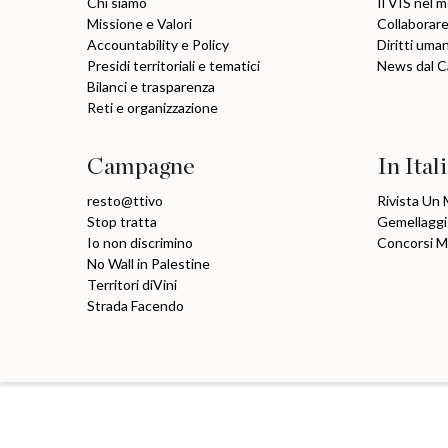
Chi siamo
Il VIS nel 
Missione e Valori
Collaborare
Accountability e Policy
Diritti uma
Presidi territoriali e tematici
News dal 
Bilanci e trasparenza
Reti e organizzazione
Campagne
In Ital
resto@ttivo
Rivista Un
Stop tratta
Gemellaggi
Io non discrimino
Concorsi 
No Wall in Palestine
Territori diVini
Strada Facendo