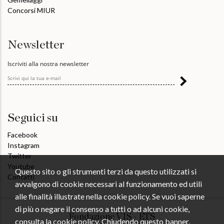
Concorsi MIUR
Newsletter
Iscriviti alla nostra newsletter
Seguici su
Facebook
Instagram
Twitter
Youtube
Questo sito o gli strumenti terzi da questo utilizzati si
Contatti
avvalgono di cookie necessari al funzionamento ed utili
alle finalità illustrate nella cookie policy. Se vuoi saperne
di più o negare il consenso a tutti o ad alcuni cookie,
Fondazione VIS - ETS
consulta la
cookie policy
. Chiudendo questo banner,
Via Appia Antica 126 00179 Roma