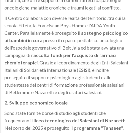
infantili, che offre supporto a bambini affetti da patologie
oncologiche, malattie croniche e traumi legati al conflitto.
Il Centro collabora con diverse realtà del territorio, tra cui la
scuola Effetà, la Franciscan Boys Home e l'AIDA Youth
Center. Parallelamente è proseguito il
sostegno psicologico
ai bambini in cura
presso il reparto pediatrico oncologico
dell'ospedale governativo di Beit Jala ed è stata avviata una
campagna di
raccolta fondi per l'acquisto di farmaci
chemioterapici
. Grazie al coordinamento degli Enti Salesiani
Italiani di Solidarietà Internazionale (
ESISI
), è inoltre
proseguito il supporto psicologico agli studenti e alle
studentesse dei centri di formazione professionale salesiani
di Betlemme e Nazareth e degli oratori salesiani.
2. Sviluppo economico locale
Sono state fornite borse di studio agli studenti che
frequentano il
liceo tecnologico dei Salesiani di Nazareth
.
Nel corso del 2025 è proseguito
il programma "Tahseen"
,